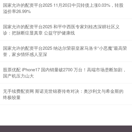
国家允许的配资平台2025 11月20日中贝转债上涨0.03%，转股
溢价率26.99%
国家允许的配资平台2025 和平中西医专家刘桂杰深耕社区义
诊：把脉断症显真章 公益守护健康线
国家允许的配资平台2025 纳达尔荣获皇家马洛卡“小恶魔”最高荣
誉，家乡情怀感人至深
股票优配 iPhone17 国内销量破2700 万台！高端市场垄断加剧，
国产机压力山大
无手续费配资网 斯诺克世锦赛传奇对决：奥沙利文与希金斯的
终极较量